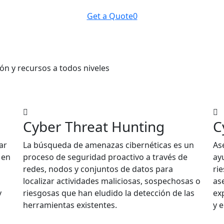
Get a Quote
0
ón y recursos a todos niveles
Cyber Threat Hunting
C
ar
La búsqueda de amenazas cibernéticas es un
As
 en
proceso de seguridad proactivo a través de
ay
redes, nodos y conjuntos de datos para
ri
localizar actividades maliciosas, sospechosas o
as
y
riesgosas que han eludido la detección de las
ex
herramientas existentes.
y 